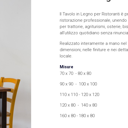
Il Tavolo in Legno per Ristoranti è 
ristorazione professionale, unendo 
per trattorie, agriturismi, osterie, b
all'utilizzo quotidiano senza rinunc
Realizzato interamente a mano nel 
dimensioni, nelle finiture e nei dett
locale.
Misure
70 x 70 - 80 x 80
90 x 90 - 100 x 100
110 x 110 - 120 x 120
120 x 80 - 140 x 80
160 x 80 - 180 x 80