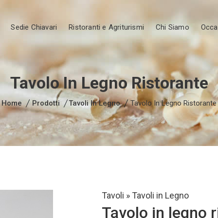
Sedie Chiavari
Ristoranti e Agriturismi
Chi Siamo
Occa
Tavolo In Legno Ristorante
Home
Prodotti
Tavoli In Legno
Tavolo In Legno Ristorante
Tavoli
»
Tavoli in Legno
Tavolo in legno r