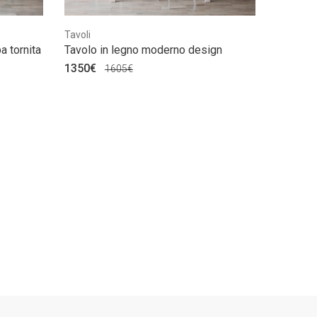
Tavoli
Tavoli
Tavolo i
a tornita
Tavolo in legno moderno design
con acc
1350€
1605€
1500€