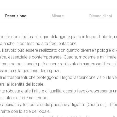
Descrizione
Misure
Dicono di noi
lmente con struttura in legno di faggio e piano in legno di abete
ata anche in contesti ad alta frequentazione.
o, il tavolo può essere realizzato con quattro diverse tipologie d
Conica, essenziale e contemporanea. Quadra, moderna e minimale
 cm, ma ogni tavolo può essere realizzato in numerose dimension
sibilità nella gestione degli spazi.
line trasparenti, che proteggono il legno lasciandone visibili le 
si all'identità del locale.
nte robusta e alle finiture di qualità, questo tavolo rappresenta u
stinato a durare nel tempo.
abbinarlo alle nostre sedie paesane artigianali (Clicca qui), dispo
nte con lo stile del locale.