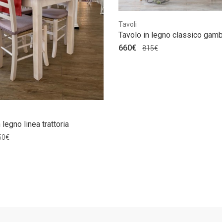
Tavoli
Tavolo in legno classico gamb
660€
815€
 legno linea trattoria
50€