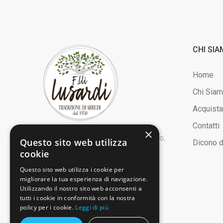
CHI SI
Home
Chi Sia
Acquista
Contatti
×
L'azienda Fratelli Lusardi di Ferdinando,
Questo sito web utilizza
Dicono d
produce e vende dal 1950 mobili, letti,
cookie
sedie, tavoli artigianali in legno.
Questo sito web utilizza i cookie per
migliorare la tua esperienza di navigazione.
Utilizzando il nostro sito web acconsenti a
tutti i cookie in conformità con la nostra
policy per i cookie.
Leggi di più