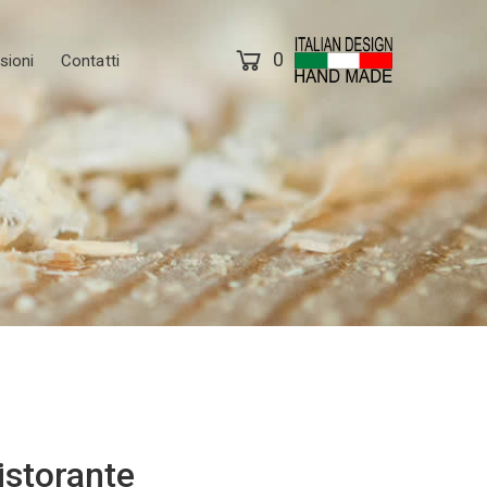
0
sioni
Contatti
istorante