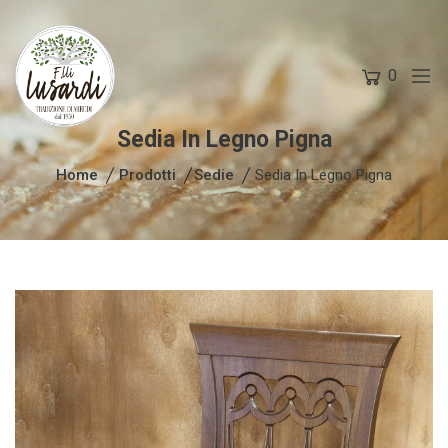
0
Sedia In Legno Pigna
Home
Prodotti
Sedie
Sedia In Legno Pigna